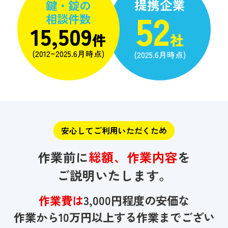
提携企業
鍵・錠の
52
相談件数
15,509
件
社
(2012~2025.6月時点)
(2025.6月時点)
安心してご利用いただくため
作業前に
総額、作業内容
を
ご説明いたします。
作業費は
3,000円程度の安価な
作業から10万円以上する作業までござい