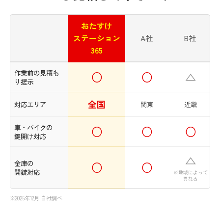
おたすけ
ステーション
A社
B社
365
作業前の見積も
○
○
△
り提示
全国
対応エリア
関東
近畿
車・バイクの
○
○
○
鍵開け対応
△
金庫の
○
○
開錠対応
※地域によって
異なる
※2025年12月 自社調べ