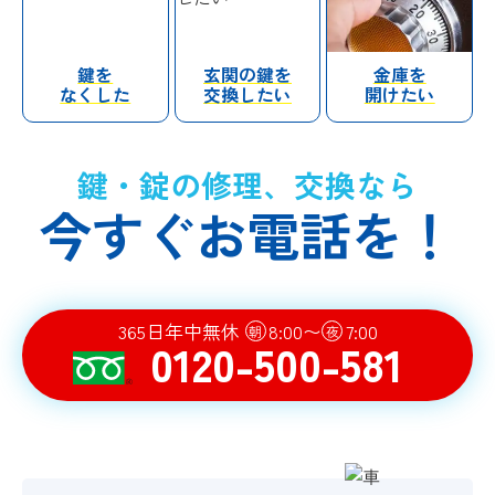
鍵を
玄関の鍵を
金庫を
なくした
交換したい
開けたい
鍵・錠の修理、交換なら
今すぐお電話を！
365日年中無休
8:00〜
7:00
朝
夜
0120-500-581