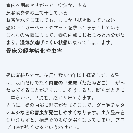
室内を閉めきりがちで、空気がこもる
洗濯物を畳の上で干している
お茶や水をこぼしても、しっかり拭き取っていない
畳の上にカーペットやマットを敷いたままにしている
これらの習慣によって、畳の内部に
じわじわと水分がた
まり、湿気が逃げにくい状態
になってしまいます。
畳床の経年劣化や虫害
畳は消耗品です。使用年数が10年以上経過している畳
は、表面だけでなく
内部の「畳床（たたみどこ）」がへ
たってくる
ことがあります。そうすると、踏んだときに
「柔らかい」「沈む」感じが出てきます。
さらに、畳の内部に湿気がたまることで、
ダニやチャタ
テムシなどの害虫が発生しやすくなり
ます。虫が畳床を
食い荒らすと、構造そのものが弱くなってしまい、ブヨ
ブヨ感が強くなるというわけです。