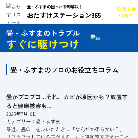
畳・ふすまの困ったを即解決！
全国出動
おたすけステーション365
待機中
畳・ふすまのトラブル
すぐに駆けつけ
畳・ふすまのプロのお役立ちコラム
畳がブヨブヨ…それ、カビが原因かも？放置す
ると健康被害も…
2025年7月10日
カテゴリー：
畳・ふすま
最近、畳の上を歩いたときに「なんだか柔らかい？」
「フカフカしている気がする…」と違和感を覚えたこと