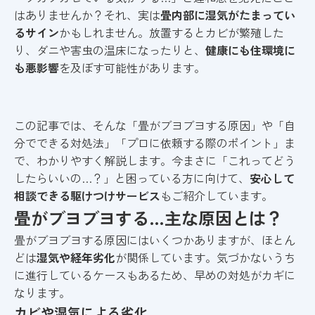
はありませんか？それ、実は
畳内部に湿気がたまってい
るサイン
かもしれません。放置するとカビが繁殖した
り、ダニや害虫の温床になったりと、
健康にも住環境に
も悪影響
を及ぼす可能性があります。
この記事では、そんな「畳がブヨブヨする原因」や「自
分でできる対処法」「プロに依頼する際のポイント」ま
で、わかりやすく解説します。今まさに「これってどう
したらいいの…？」と困っている方に向けて、
安心して
相談できる駆けつけサービス
もご紹介しています。
畳がブヨブヨする…主な原因とは？
畳がブヨブヨする原因にはいくつかありますが、ほとん
どは
湿気や経年劣化
が関係しています。気づかないうち
に進行しているケースもあるため、早めの対処がカギに
なります。
カビや湿気による劣化