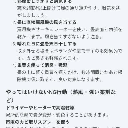
部屋をしっかりと換気する
窓を2箇所以上開けて風の通り道を作り、湿気を逃
がしましょう。
畳に直接扇風機の風を当てる
扇風機やサーキュレーターを使い、畳表面と内部を
乾かします。風を当てすぎないよう注意。
晴れた日に畳を天日干しする
取り外せる場合はベランダや庭で干すのも効果的で
す。カビ臭さも軽減されます。
重曹を使って消臭・吸湿
畳の上に軽く重曹を振りかけ、数時間置いたあと掃
除機で吸い取ると、臭い対策になります。
やってはいけないNG行動（熱風・強い薬剤な
ど）
ドライヤーやヒーターで高温乾燥
局所的な熱で畳が変形・変色することがあります。
市販のカビ取りスプレーを使う