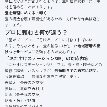
漂白成分などが含まれるものは、畳の色が変わったり素
材を傷めることがあります。
畳を無理にめくる・叩く
畳の構造を壊す可能性があるため、力任せな作業は避け
ましょう。
プロに頼むと何が違う？
「畳がブヨブヨしてるけど、どこに相談すればいい
の？」そんなときは、畳の補修に特化した
地域密着の駆
けつけサービス
に依頼するのが安心です。
「おたすけステーション365」の対応内容
「おたすけステーション365」では、畳・襖・障子などの
補修に精通したスタッフが、
最短即日でご自宅に訪問
。
状況を確認し、最適な処置をご提案します。
表替え（畳表のみ交換）
裏返し（裏面を再利用）
新調（畳全体の交換）
防虫・防カビ処置
湿気対策のアドバイス