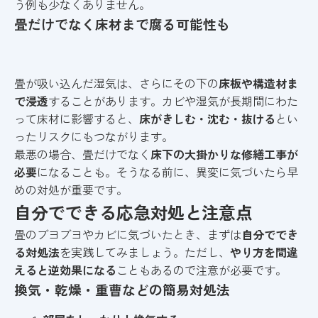
う例も少なくありません。
畳だけでなく床材まで腐る可能性も
畳が吸い込んだ湿気は、さらにその下の
床板や構造材ま
で浸透
することがあります。カビや湿気が長期間にわた
って床材に影響すると、
床がきしむ・沈む・抜ける
とい
ったリスクにもつながります。
最悪の場合、畳だけでなく
床下の大掛かりな修繕工事が
必要
になることも。そうなる前に、異変に気づいたら早
めの対処が重要です。
自分でできる応急対処と注意点
畳のブヨブヨやカビに気づいたとき、まずは
自分ででき
る対処法
を実践してみましょう。ただし、
やり方を間違
えると逆効果になる
こともあるので注意が必要です。
換気・乾燥・重曹などの簡易対処法