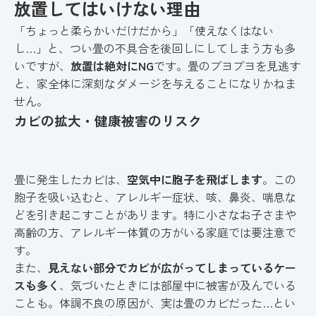
放置してはいけない理由
「ちょっと柔らかいだけだから」「使えなくはない
し…」と、つい畳の不具合を後回しにしてしまう方も多
いですが、
放置は絶対にNG
です。畳のブヨブヨを見逃す
と、家全体に深刻なダメージを与えることになりかねま
せん。
カビの拡大・健康被害のリスク
畳に発生したカビは、
空気中に胞子を飛ばします
。この
胞子を吸い込むと、アレルギー症状、咳、鼻炎、喘息な
どを引き起こすことがあります。特に小さなお子さまや
高齢の方、アレルギー体質の方がいる家庭では要注意で
す。
また、
見えない部分でカビが広がってしまっているケー
スも多く
、気づいたときには部屋中に被害が及んでいる
ことも。体調不良の原因が、実は畳のカビだった…とい