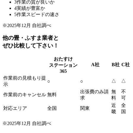
3
作業の質が良いか
4
実績が豊富か
5
作業スピードの速さ
※2025年12月 自社調べ
他の畳・ふすま業者と
ぜひ比較して下さい！
おたすけ
A社
B社
C社
ステーション
365
作業前の見積もり提
△
△
○
○
示
出張費のみ請
無
不
作業前のキャンセル
無料
求
料
可
近
全
対応エリア
全国
関東
畿
国
※2025年12月 自社調べ