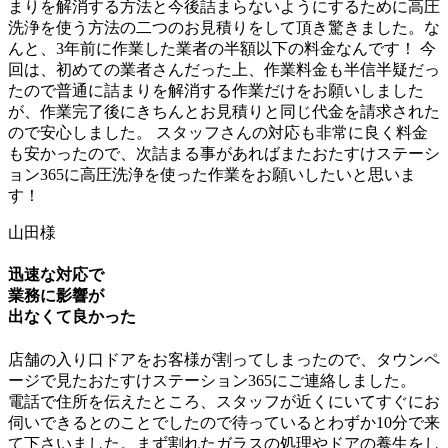
まりを解消する方法と今後詰まらないようにするために高圧
洗浄を使う方法の二つのお見積りをして頂き驚きました。な
んと、
3年前に作業した業者の半額以下の料金なんです！
今
回は、初めての業者さんだった上、作業料金も半信半疑だっ
たので普通に詰まりを解消する作業だけをお願いしました
が、
作業完了後にきちんとお見積りと同じ代金を請求された
ので安心しました。
スタッフさんの対応も非常に良く料金
も安かったので、次詰まる事があればまたおたすけステーシ
ョン365に高圧洗浄を使った作業をお願いしたいと思いま
す！
山田様
迅速な対応で
業務に影響が
出なくて良かった
店舗の入り口ドアをお客様が割ってしまったので、タウンペ
ージで見たおたすけステーション365にご連絡しました。
電話で住所を伝えたところ、スタッフが近くにいてすぐにお
伺いできるとのことでしたので待っていると
わずか10分で来
て下さいました。
まず割れたガラスの処理やドアの養生をし