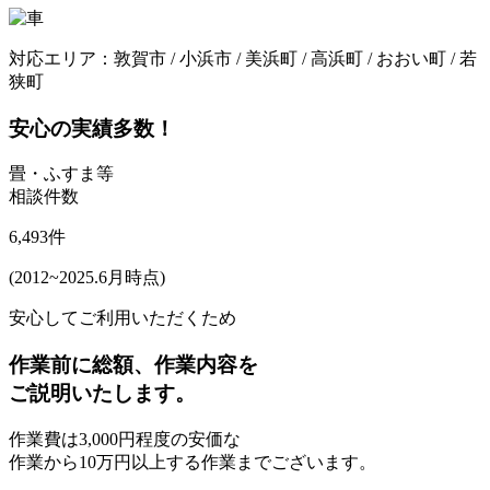
対応エリア：
敦賀市 / 小浜市 / 美浜町 / 高浜町 / おおい町 / 若
狭町
安心の実績多数！
畳・ふすま等
相談件数
6,493
件
(2012~2025.6月時点)
安心してご利用いただくため
作業前に
総額、作業内容
を
ご説明いたします。
作業費は
3,000円程度の安価な
作業から10万円以上する作業までございます。