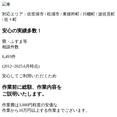
対応エリア：
佐世保市 / 松浦市 / 東彼杵町 / 川棚町 / 波佐見町
/ 佐々町
安心の実績多数！
畳・ふすま等
相談件数
6,493
件
(2012~2025.6月時点)
安心してご利用いただくため
作業前に
総額、作業内容
を
ご説明いたします。
作業費は
3,000円程度の安価な
作業から10万円以上する作業までございます。