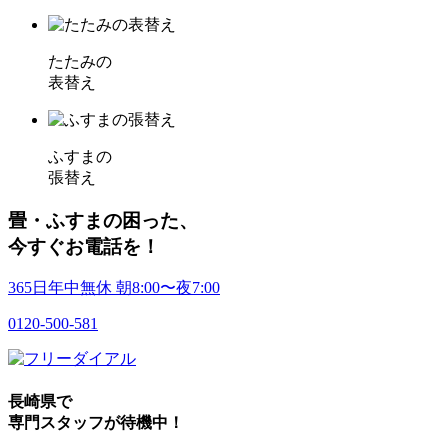
たたみの
表替え
ふすまの
張替え
畳・ふすまの困った、
今すぐお電話を！
365日年中無休
朝
8:00〜
夜
7:00
0120-500-581
長崎県
で
専門スタッフが待機中！