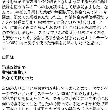
まりを解消する方法と今後詰まらないようにするために高圧
洗浄を使う方法の二つのお見積りをして頂き驚きました。な
んと、
3年前に作業した業者の半額以下の料金なんです！
今
回は、初めての業者さんだった上、作業料金も半信半疑だっ
たので普通に詰まりを解消する作業だけをお願いしました
が、
作業完了後にきちんとお見積りと同じ代金を請求された
ので安心しました。
スタッフさんの対応も非常に良く料金
も安かったので、次詰まる事があればまたおたすけステーシ
ョン365に高圧洗浄を使った作業をお願いしたいと思いま
す！
山田様
迅速な対応で
業務に影響が
出なくて良かった
店舗の入り口ドアをお客様が割ってしまったので、タウンペ
ージで見たおたすけステーション365にご連絡しました。
電話で住所を伝えたところ、スタッフが近くにいてすぐにお
伺いできるとのことでしたので待っていると
わずか10分で来
て下さいました。
まず割れたガラスの処理やドアの養生をし