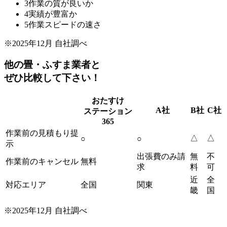
3
作業の質が良いか
4
実績が豊富か
5
作業スピードの速さ
※2025年12月 自社調べ
他の畳・ふすま業者と
ぜひ比較して下さい！
おたすけ
A社
B社
C社
ステーション
365
作業前の見積もり提
△
△
○
○
示
出張費のみ請
無
不
作業前のキャンセル
無料
求
料
可
近
全
対応エリア
全国
関東
畿
国
※2025年12月 自社調べ