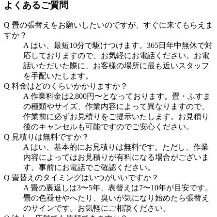
よくあるご質問
Q
畳の張替えをお願いしたいのですが、すぐに来てもらえま
すか？
A
はい、最短10分で駆けつけます。365日年中無休で対
応しておりますので、お気軽にお電話ください。お電
話いただいた際に、お客様の場所に最も近いスタッフ
を手配いたします。
Q
料金はどのくらいかかりますか？
A
作業料金は2,800円〜となっております。畳・ふすま
の種類やサイズ、作業内容によって異なりますので、
作業前に必ずお見積りをご提示いたします。お見積り
後のキャンセルも可能ですのでご安心ください。
Q
見積りは無料ですか？
A
はい、基本的にお見積りは無料です。ただし、作業
内容によってはお見積りが有料になる場合がございま
す。事前にお電話でご確認ください。
Q
畳替えのタイミングはいつがいいですか？
A
畳の裏返しは3〜5年、表替えは7〜10年が目安です。
畳の色褪せやへたり、臭いが気になり始めたら張替え
のサインです。お気軽にご相談ください。