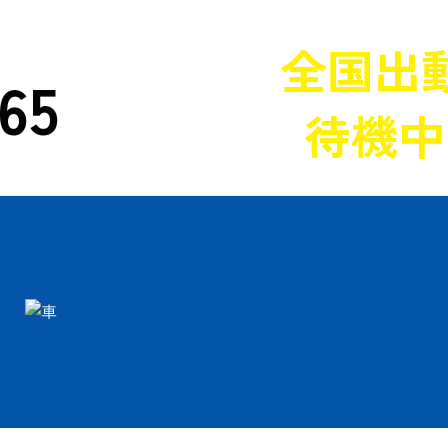
全国出
65
待機中