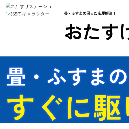
畳・ふすまの困ったを即解決！
おたすけ
畳・ふすまの
すぐに駆