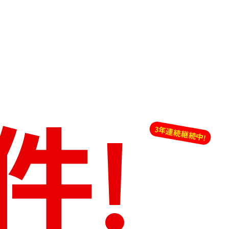
件!
3年連続継続中!