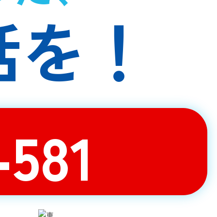
話を！
-581