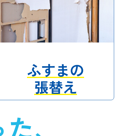
ふすまの
張替え
った、