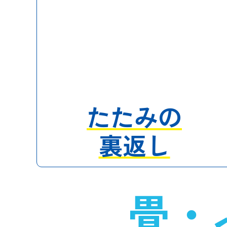
たたみの
裏返し
畳・