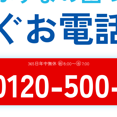
ぐお電
365日年中無休
8:00〜
7:00
0120-500
朝
夜